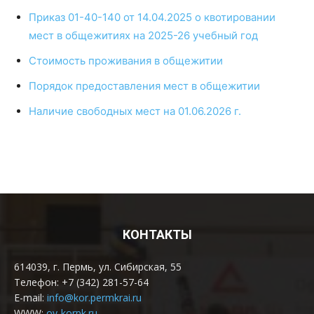
Приказ 01-40-140 от 14.04.2025 о квотировании
мест в общежитиях на 2025-26 учебный год
Стоимость проживания в общежитии
Порядок предоставления мест в общежитии
Наличие свободных мест на 01.06.2026 г.
КОНТАКТЫ
614039, г. Пермь, ул. Сибирская, 55
Телефон: +7 (342) 281-57-64
E-mail:
info@kor.permkrai.ru
WWW:
oy-korpk.ru