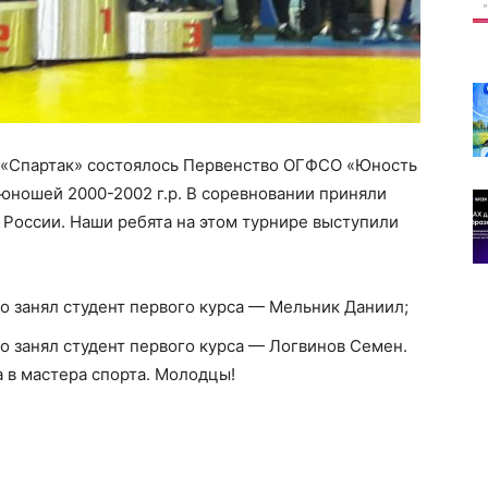
края
имени
а «Спартак» состоялось Первенство ОГФСО «Юность
юношей 2000-2002 г.р. В соревновании приняли
 России. Наши ребята на этом турнире выступили
Белова
то занял студент первого курса — Мельник Даниил;
то занял студент первого курса — Логвинов Семен.
 в мастера спорта. Молодцы!
Сергея