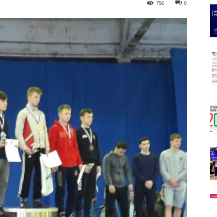
759
0
олимпийского
резерва
Пермского