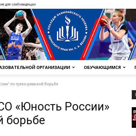
ия для слабовидящих
РАЗОВАТЕЛЬНОЙ ОРГАНИЗАЦИИ
ОБУЧАЮЩИМСЯ
ГБПОУ
сии" по греко-римской борьбе
СО «Юность России»
й борьбе
"Колледж