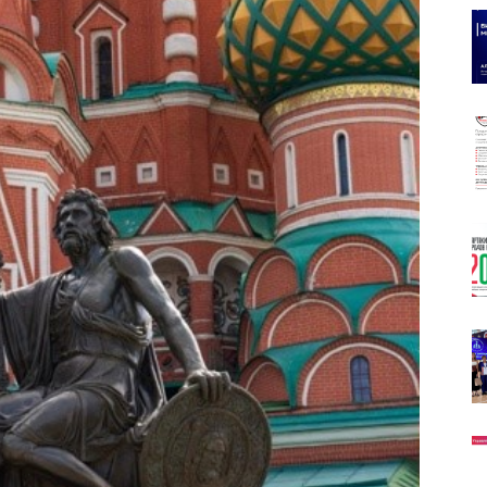
олимпийского
резерва
Пермского