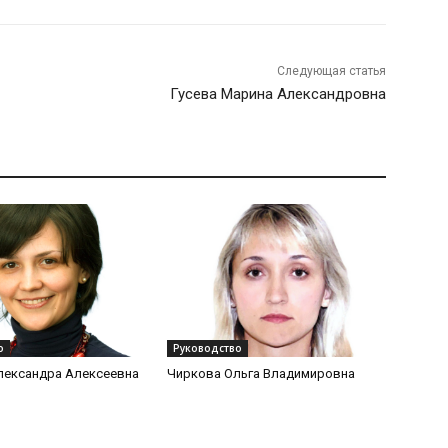
Следующая статья
Александровича"
Гусева Марина Александровна
о
Руководство
лександра Алексеевна
Чиркова Ольга Владимировна