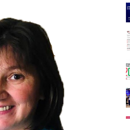
олимпийского
резерва
Пермского