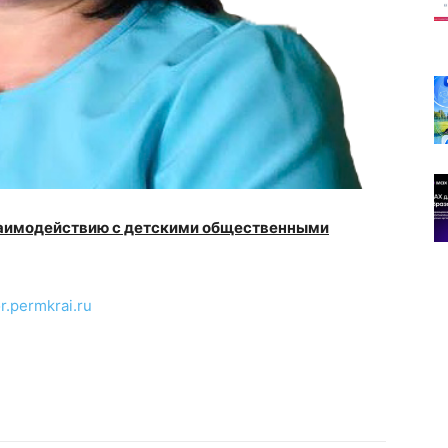
края
имени
взаимодействию с детскими общественными
Белова
.permkrai.
ru
Сергея